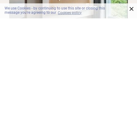
×
We use Cookies - by continuing to use this site or closing this
message you're agreeing to our
Cookies policy
SUITES
Suite Une Chambre Balcon
Reposez-vous dans la suite avec balcon à une
chambre, dotée d'un lit spacieux avec des
oreillers moelleux et des draps de qualité, un lit
de repos, un salon et une salle à manger séparés
et une vue imprenable.
En savoir plus