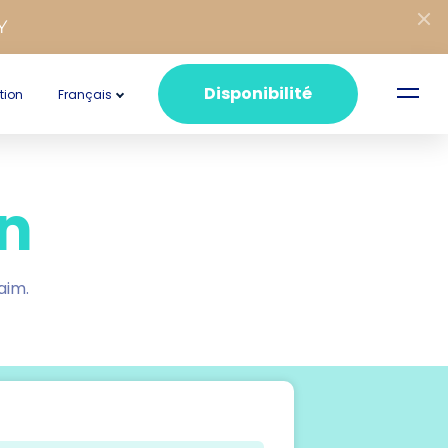
Y
Disponibilité
tion
Français
n
aim.