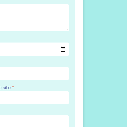
e site
*