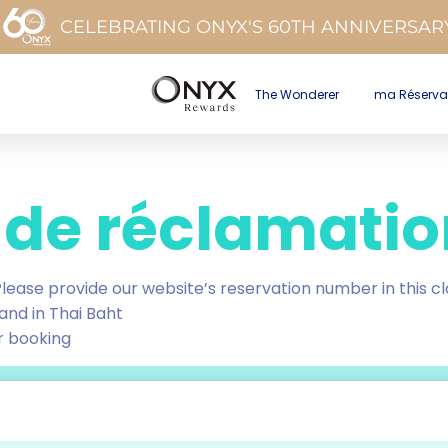
CELEBRATING ONYX'S 60TH ANNIVERSAR
The Wonderer
ma Réserva
 de réclamatio
Please provide our website’s reservation number in this cl
 and in Thai Baht
r booking